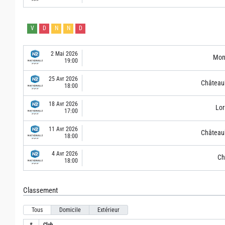
V
D
N
N
D
2 Mai 2026
Mont
19:00
25 Avr 2026
Château
18:00
18 Avr 2026
Lor
17:00
11 Avr 2026
Château
18:00
4 Avr 2026
Ch
18:00
Classement
Tous
Domicile
Extérieur
#
Club