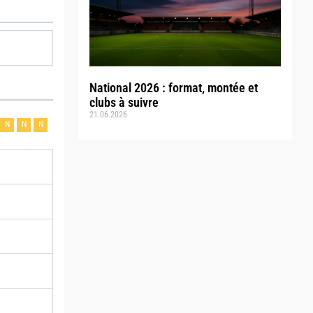
National 2026 : format, montée et
clubs à suivre
21.06.2026
N
N
N