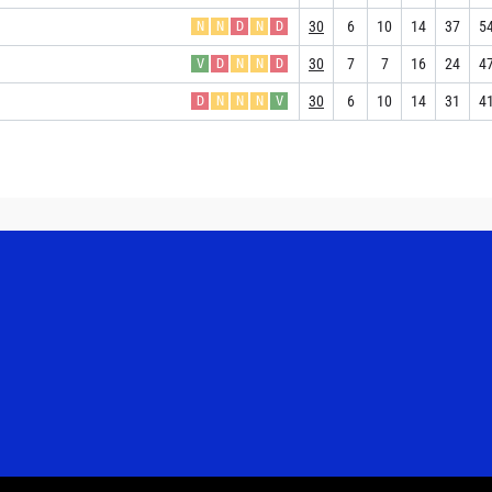
30
6
10
14
37
5
N
N
D
N
D
30
7
7
16
24
4
V
D
N
N
D
30
6
10
14
31
4
D
N
N
N
V