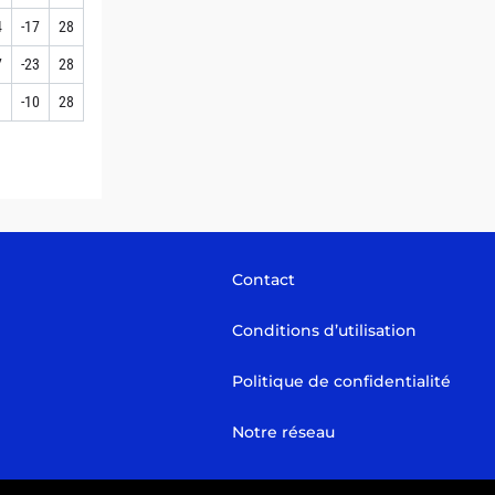
4
-17
28
7
-23
28
1
-10
28
Contact
Conditions d’utilisation
Politique de confidentialité
Notre réseau