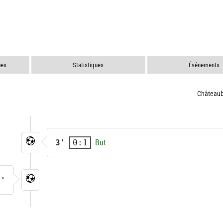
pes
Statistiques
Événements
Châteaub
3'
But
0:1
9'