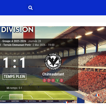
2 - Groupe A 2025-2026
|
Journée 28
1 - Terrain Emmanuel Petit
|
2 Mai 2026
-
19:00
1
:
1
Châteaubriant
TEMPS PLEIN
D
D
D
V
D
Mi-temps: 0-1