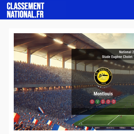
National 
Stade Eugène Cholet 
Montlouis
D
V
D
D
D