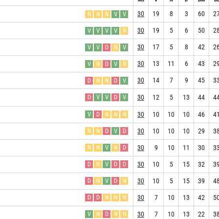
30
19
8
3
60
2
N
N
N
V
V
30
19
5
6
50
2
V
V
V
V
N
30
17
5
8
42
2
V
V
D
N
V
30
13
11
6
43
2
V
N
D
V
N
30
14
7
9
45
3
D
N
N
D
V
30
12
5
13
44
4
D
V
V
D
V
30
10
10
10
46
4
V
D
N
N
N
30
10
10
10
29
3
N
N
D
V
D
30
9
10
11
30
3
N
N
V
N
D
30
10
5
15
32
3
D
N
V
D
D
30
10
5
15
39
4
D
N
V
D
N
30
7
10
13
42
5
D
D
N
N
N
30
7
10
13
22
3
V
N
D
N
N