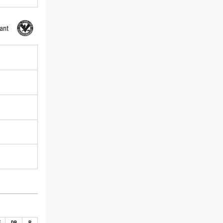
ant
E
DB
P