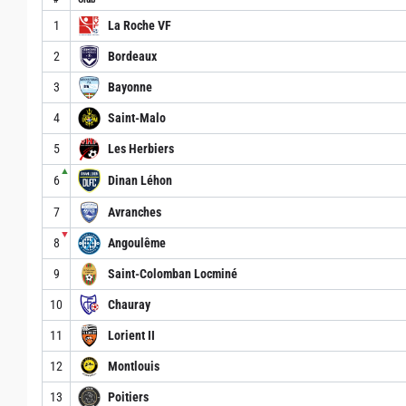
1
La Roche VF
2
Bordeaux
3
Bayonne
4
Saint-Malo
5
Les Herbiers
▲
6
Dinan Léhon
7
Avranches
▼
8
Angoulême
9
Saint-Colomban Locminé
10
Chauray
11
Lorient II
12
Montlouis
13
Poitiers