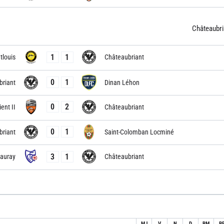
Châteaubri
1
1
louis
Châteaubriant
0
1
briant
Dinan Léhon
0
2
ient II
Châteaubriant
0
1
briant
Saint-Colomban Locminé
3
1
auray
Châteaubriant
MJ
V
N
D
BM
B