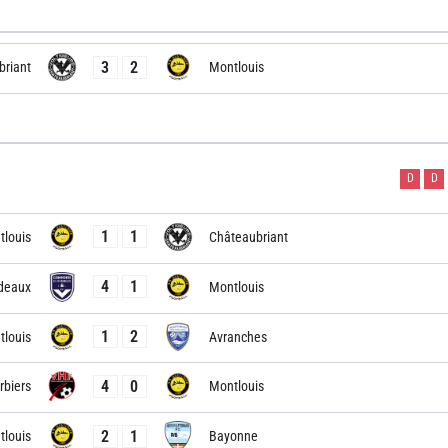
3
2
briant
Montlouis
D
D
1
1
louis
Châteaubriant
4
1
deaux
Montlouis
1
2
louis
Avranches
4
0
rbiers
Montlouis
2
1
louis
Bayonne