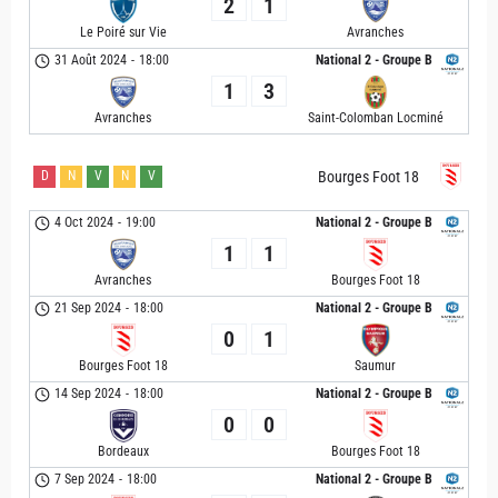
2
1
Le Poiré sur Vie
Avranches
31 Août 2024
-
18:00
National 2 - Groupe B
1
3
Avranches
Saint-Colomban Locminé
D
N
V
N
V
Bourges Foot 18
4 Oct 2024
-
19:00
National 2 - Groupe B
1
1
Avranches
Bourges Foot 18
21 Sep 2024
-
18:00
National 2 - Groupe B
0
1
Bourges Foot 18
Saumur
14 Sep 2024
-
18:00
National 2 - Groupe B
0
0
Bordeaux
Bourges Foot 18
7 Sep 2024
-
18:00
National 2 - Groupe B