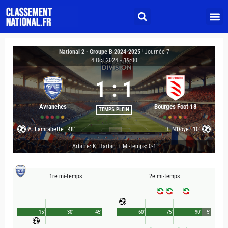
National 2 - Groupe B 2024-2025
|
Journée 7
4 Oct 2024
-
19:00
1
:
1
Avranches
Bourges Foot 18
TEMPS PLEIN
A. Lamrabette
48'
B. N'Doye
10'
Arbitre: K. Barbin
Mi-temps: 0-1
|
1re mi-temps
2e mi-temps
15'
30'
45'
60'
75'
90'
5'