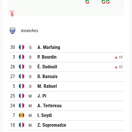
Avranches
30
A. Marfaing
G
3
P. Bourdin
D
68'
26
É. Dudouit
D
82'
27
D. Bansais
D
5
M. Rabuel
D
25
J. Pi
M
24
A. Tertereau
M
7
I. Seydi
M
10
Z. Sopromadze
M