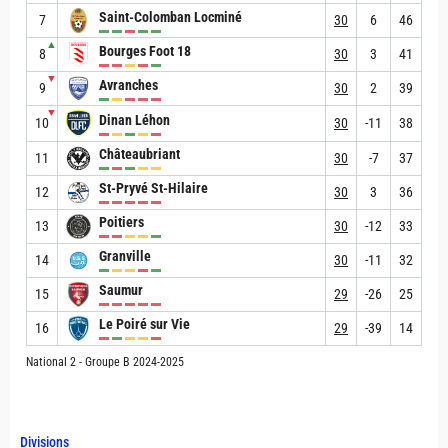
Saint-Colomban Locminé
7
30
6
46
▲
Bourges Foot 18
8
30
3
41
▼
Avranches
9
30
2
39
▼
Dinan Léhon
10
30
-11
38
Châteaubriant
11
30
-7
37
St-Pryvé St-Hilaire
12
30
3
36
Poitiers
13
30
-12
33
Granville
14
30
-11
32
Saumur
15
29
-26
25
Le Poiré sur Vie
16
29
-39
14
National 2 - Groupe B 2024-2025
Divisions