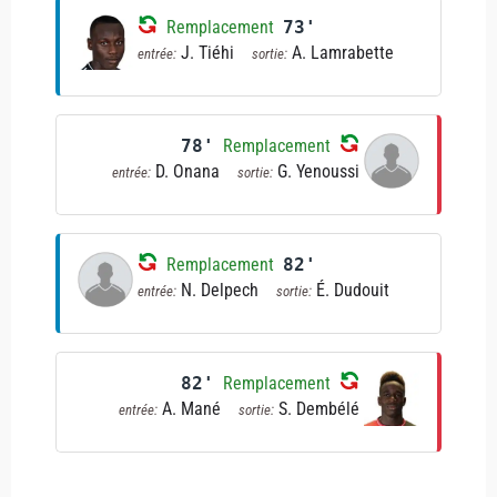
Remplacement
73'
J. Tiéhi
A. Lamrabette
entrée:
sortie:
78'
Remplacement
D. Onana
G. Yenoussi
entrée:
sortie:
Remplacement
82'
N. Delpech
É. Dudouit
entrée:
sortie:
82'
Remplacement
A. Mané
S. Dembélé
entrée:
sortie: