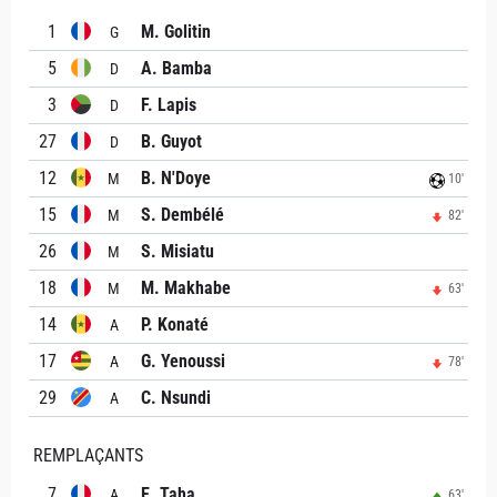
1
M. Golitin
G
5
A. Bamba
D
3
F. Lapis
D
27
B. Guyot
D
12
B. N'Doye
M
10'
15
S. Dembélé
M
82'
26
S. Misiatu
M
18
M. Makhabe
M
63'
14
P. Konaté
A
17
G. Yenoussi
A
78'
29
C. Nsundi
A
REMPLAÇANTS
7
E. Taha
A
63'