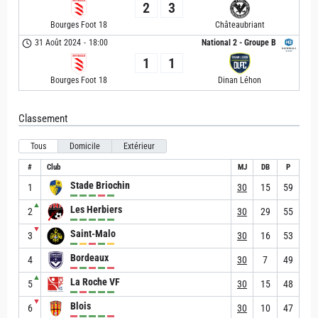
2
3
Bourges Foot 18
Châteaubriant
31 Août 2024
-
18:00
National 2 - Groupe B
1
1
Bourges Foot 18
Dinan Léhon
Classement
Tous
Domicile
Extérieur
#
Club
MJ
DB
P
Stade Briochin
1
30
15
59
▲
Les Herbiers
2
30
29
55
▼
Saint-Malo
3
30
16
53
Bordeaux
4
30
7
49
▲
La Roche VF
5
30
15
48
▼
Blois
6
30
10
47