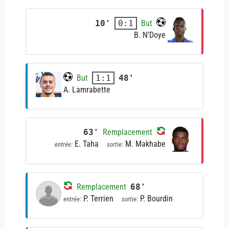
10'
But
0:1
B. N'Doye
But
48'
1:1
A. Lamrabette
63'
Remplacement
E. Taha
M. Makhabe
entrée:
sortie:
Remplacement
68'
P. Terrien
P. Bourdin
entrée:
sortie: