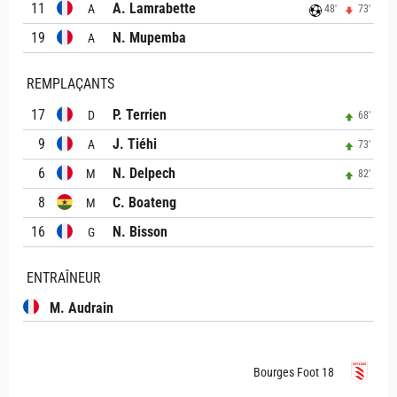
11
A. Lamrabette
A
48'
73'
19
N. Mupemba
A
REMPLAÇANTS
17
P. Terrien
D
68'
9
J. Tiéhi
A
73'
6
N. Delpech
M
82'
8
C. Boateng
M
16
N. Bisson
G
ENTRAÎNEUR
M. Audrain
Bourges Foot 18