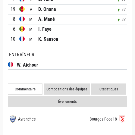
19
D. Onana
A
78'
8
A. Mané
M
82'
6
I. Faye
M
10
K. Sanson
M
ENTRAÎNEUR
W. Aichour
Commentaire
Compositions des équipes
Statistiques
Événements
Avranches
Bourges Foot 18