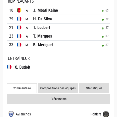
REMPLAÇANTS
10
J. Mbati Kaine
A
63'
29
H. Da Silva
M
72'
21
T. Lucbert
A
87'
23
T. Marques
A
87'
33
B. Meriguet
M
87'
ENTRAÎNEUR
X. Dudoit
Commentaire
Compositions des équipes
Statistiques
Événements
Avranches
Poitiers