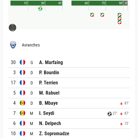
15'
30'
45'
60'
75'
90'
4'
Avranches
30
A. Marfaing
G
3
P. Bourdin
D
17
P. Terrien
D
5
M. Rabuel
D
4
B. Mbaye
D
87'
7
I. Seydi
M
27'
87'
6
N. Delpech
M
72'
10
Z. Sopromadze
M