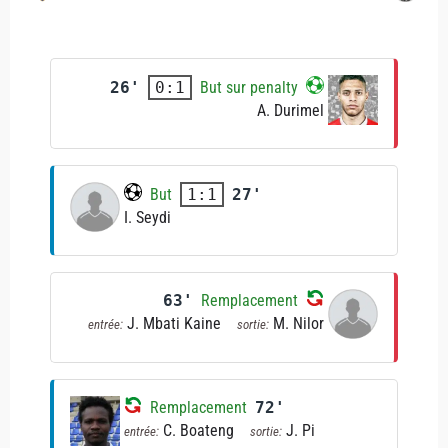
26'
But sur penalty
0:1
A. Durimel
But
27'
1:1
I. Seydi
63'
Remplacement
J. Mbati Kaine
M. Nilor
entrée:
sortie:
Remplacement
72'
C. Boateng
J. Pi
entrée:
sortie: