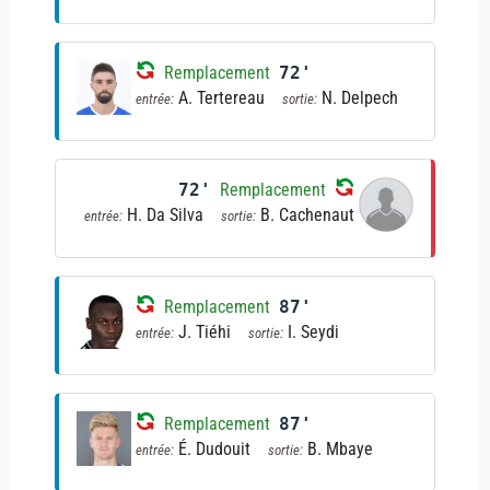
Remplacement
72'
A. Tertereau
N. Delpech
entrée:
sortie:
72'
Remplacement
H. Da Silva
B. Cachenaut
entrée:
sortie:
Remplacement
87'
J. Tiéhi
I. Seydi
entrée:
sortie:
Remplacement
87'
É. Dudouit
B. Mbaye
entrée:
sortie: