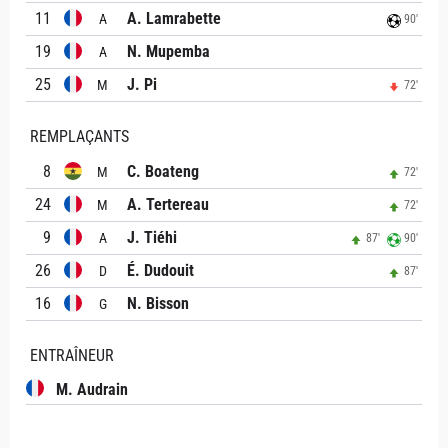
11
A. Lamrabette
A
90'
19
N. Mupemba
A
25
J. Pi
M
72'
REMPLAÇANTS
8
C. Boateng
M
72'
24
A. Tertereau
M
72'
9
J. Tiéhi
A
87'
90'
26
É. Dudouit
D
87'
16
N. Bisson
G
ENTRAÎNEUR
M. Audrain