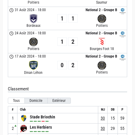
Poitiers
Saumur
31 Août 2024
-
18:00
National 2 - Groupe B
1
1
Bordeaux
Poitiers
24 Août 2024
-
18:00
National 2 - Groupe B
1
2
Poitiers
Bourges Foot 18
17 Août 2024
-
18:00
National 2 - Groupe B
0
2
Poitiers
Dinan Léhon
Classement
Tous
Domicile
Extérieur
#
Club
MJ
DB
P
Stade Briochin
1
30
15
59
▲
Les Herbiers
2
30
29
55