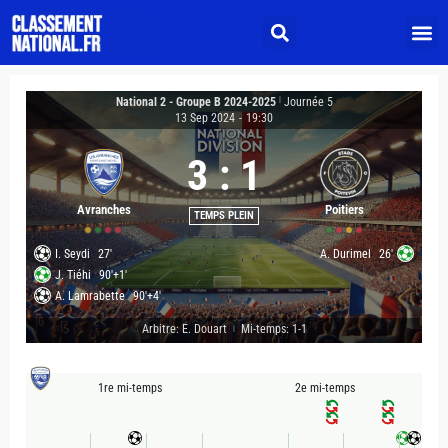
National 2 - Groupe B 2024-2025
|
Journée 5
13 Sep 2024
-
19:30
3
:
1
Avranches
Poitiers
TEMPS PLEIN
I. Seydi
27'
A. Durimel
26'
J. Tiéhi
90'+1'
A. Lamrabette
90'+4'
Arbitre: E. Douart
Mi-temps: 1-1
|
1re mi-temps
2e mi-temps