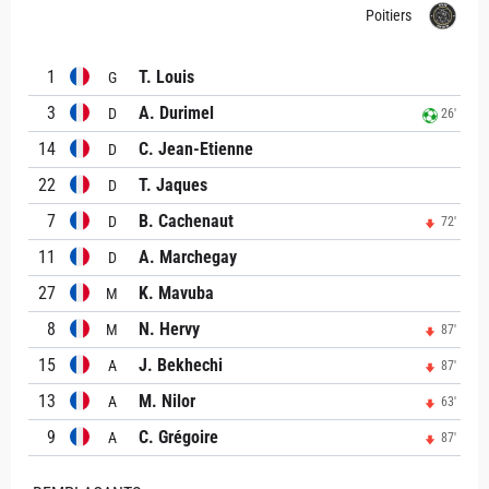
Poitiers
1
T. Louis
G
3
A. Durimel
D
26'
14
C. Jean-Etienne
D
22
T. Jaques
D
7
B. Cachenaut
D
72'
11
A. Marchegay
D
27
K. Mavuba
M
8
N. Hervy
M
87'
15
J. Bekhechi
A
87'
13
M. Nilor
A
63'
9
C. Grégoire
A
87'