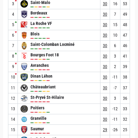
▼
Saint-Malo
3
30
16
53
Bordeaux
4
30
7
49
▲
La Roche VF
5
30
15
48
▼
Blois
6
30
10
47
Saint-Colomban Locminé
7
30
6
46
▲
Bourges Foot 18
8
30
3
41
▼
Avranches
9
30
2
39
▼
Dinan Léhon
10
30
-11
38
Châteaubriant
11
30
-7
37
St-Pryvé St-Hilaire
12
30
3
36
Poitiers
13
30
-12
33
Granville
14
30
-11
32
Saumur
15
29
-26
25