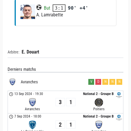
But
90' +4'
3:1
A. Lamrabette
E. Douart
Arbitre:
Derniers matchs
Avranches
V
D
N
N
N
13 Sep 2024
-
19:30
National 2 - Groupe B
3
1
Avranches
Poitiers
7 Sep 2024
-
18:00
National 2 - Groupe B
2
1