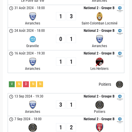
Le Poiré sur Vie
Avranches
31 Août 2024
-
18:00
National 2 - Groupe B
1
3
Avranches
Saint-Colomban Locminé
24 Août 2024
-
18:00
National 2 - Groupe B
0
1
Granville
Avranches
16 Août 2024
-
19:30
National 2 - Groupe B
1
1
Avranches
Les Herbiers
V
N
D
N
N
Poitiers
13 Sep 2024
-
19:30
National 2 - Groupe B
3
1
Avranches
Poitiers
7 Sep 2024
-
18:00
National 2 - Groupe B
1
2