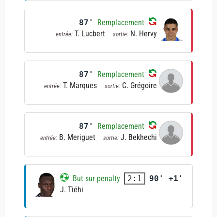
87'
Remplacement
T. Lucbert
N. Hervy
entrée:
sortie:
87'
Remplacement
T. Marques
C. Grégoire
entrée:
sortie:
87'
Remplacement
B. Meriguet
J. Bekhechi
entrée:
sortie:
But sur penalty
90' +1'
2:1
J. Tiéhi